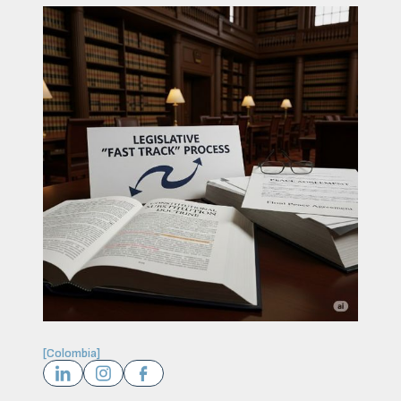
[
Colombia
]