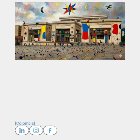
[
Colombia
]