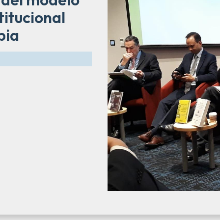
titucional
bia