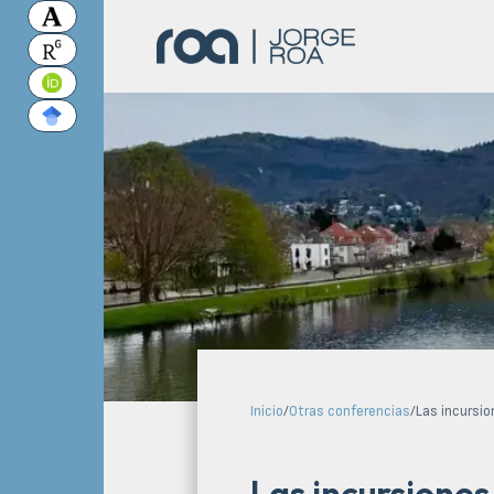
Inicio
/
Otras conferencias
/
Las incursio
Las incursiones