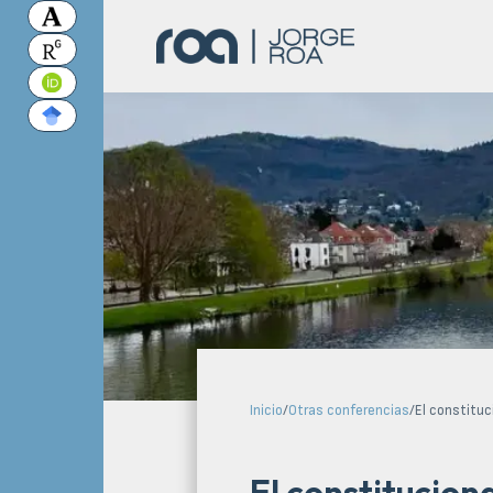
Inicio
/
Otras conferencias
/
El constitu
El constitucion