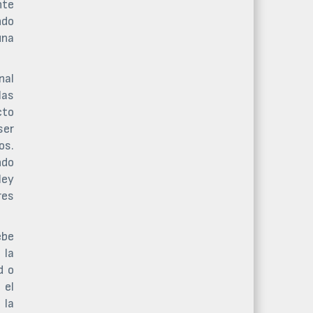
nte
ndo
una
nal
las
cto
ser
os.
ndo
ley
res
ebe
 la
d o
 el
 la