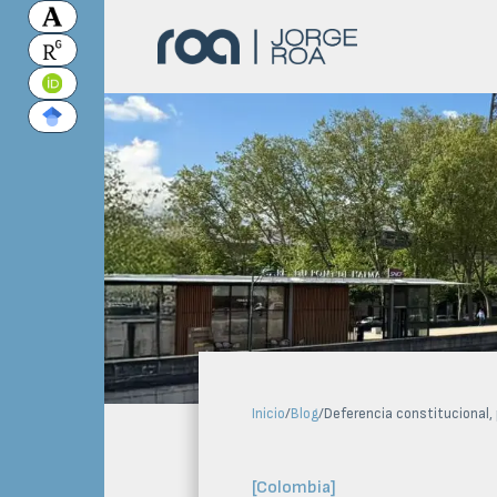
Inicio
/
Blog
/
Deferencia constitucional, 
[
Colombia
]