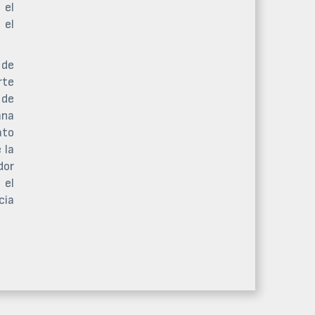
 el
 el
 de
rte
 de
ana
ato
 la
dor
 el
cia