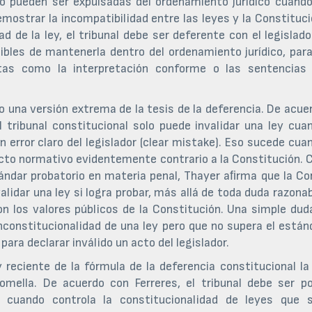
lo pueden ser expulsadas del ordenamiento jurídico cuando
mostrar la incompatibilidad entre las leyes y la Constituci
ad de la ley, el tribunal debe ser deferente con el legislado
bles de mantenerla dentro del ordenamiento jurídico, para
tas como la interpretación conforme o las sentencias
 una versión extrema de la tesis de la deferencia. De acue
l tribunal constitucional solo puede invalidar una ley cua
 error claro del legislador (clear mistake). Eso sucede cua
acto normativo evidentemente contrario a la Constitución. 
ándar probatorio en materia penal, Thayer aﬁrma que la Co
alidar una ley si logra probar, más allá de toda duda razonab
on los valores públicos de la Constitución. Una simple dud
nconstitucionalidad de una ley pero que no supera el están
ara declarar inválido un acto del legislador.
reciente de la fórmula de la deferencia constitucional la
omella. De acuerdo con Ferreres, el tribunal debe ser p
r cuando controla la constitucionalidad de leyes que 