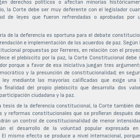
ingen derechos políticos o afectan minorías históricame
rio, la Corte debe ser muy deferente con el legislador cua
idad de leyes que fueron refrendadas o aprobadas por 
ría de la deferencia es oportuna para el debate constitucio
rendación e implementación de los acuerdos de paz. Según 
itucional propuestas por Ferreres, en relación con el proye
ece el plebiscito por la paz, la Corte Constitucional debe 
dor porque a favor de esa iniciativa juegan tres argument
democrático y la presunción de constitucionalidad; en segu
a ley mediante las mayorías caliﬁcadas que exige una 
la ﬁnalidad del propio plebiscito que desarrolla dos valo
participación ciudadana y la paz.
tesis de la deferencia constitucional, la Corte también d
es y reformas constitucionales que se proﬁeran después de
endrán un control de constitucionalidad de menor intensida
án el desarrollo de la voluntad popular expresada en
 El mismo efecto se produce a nivel internacional, porque