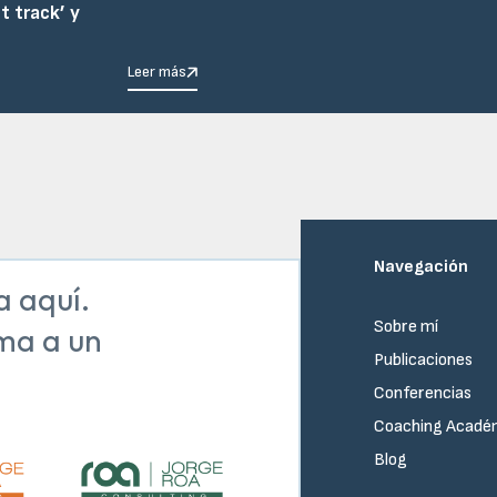
t track’ y
Leer más
Navegación
a aquí.
Sobre mí
ma a un
Publicaciones
Conferencias
Coaching Acadé
Blog