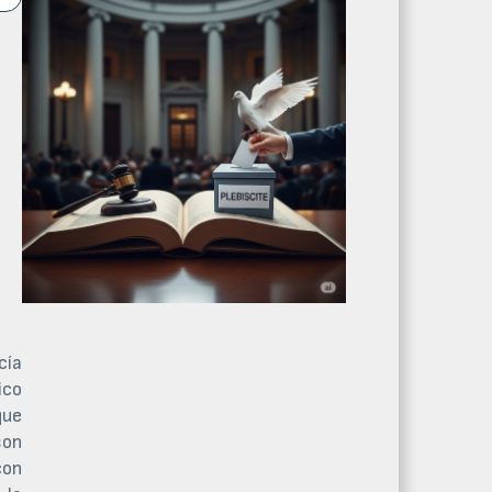
cía
ico
que
son
con