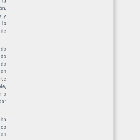
 la
ón.
r y
 lo
 de
rdo
ndo
ndo
Con
rte
le,
a o
dar
 ha
oco
son