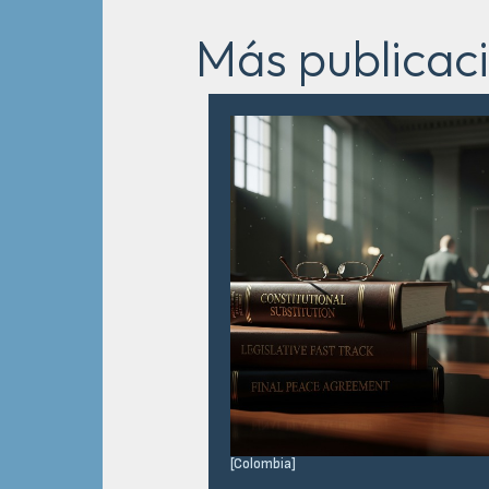
Más publicac
[
Colombia
]