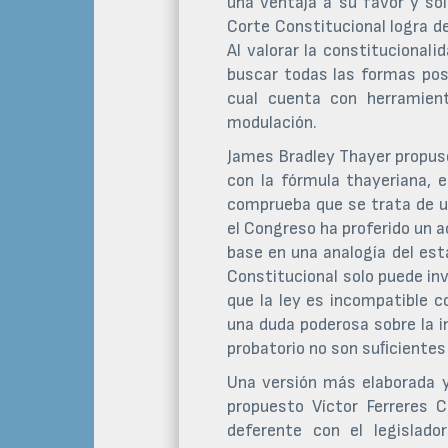
una ventaja a su favor y so
Corte Constitucional logra de
Al valorar la constitucionalid
buscar todas las formas posi
cual cuenta con herramien
modulación.
James Bradley Thayer propuso
con la fórmula thayeriana, e
comprueba que se trata de un
el Congreso ha proferido un 
base en una analogía del est
Constitucional solo puede inv
que la ley es incompatible c
una duda poderosa sobre la i
probatorio no son suﬁcientes p
Una versión más elaborada y 
propuesto Víctor Ferreres C
deferente con el legislado