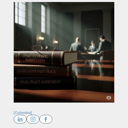
[
Colombia
]