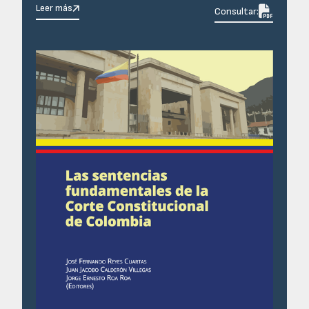
Leer más

Consultar: