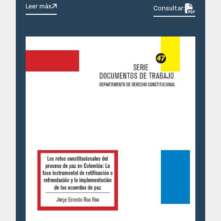
Leer más

Consultar: